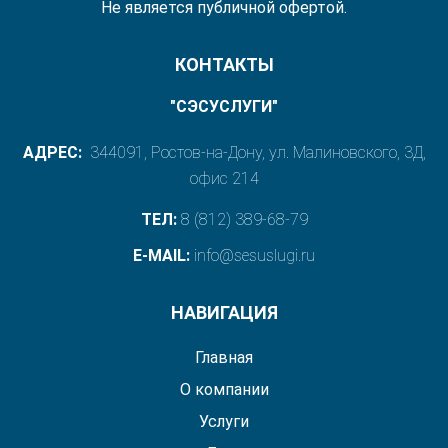
Не является публичной офертой.
КОНТАКТЫ
"СЭСУСЛУГИ"
АДРЕС:
344091, Ростов-на-Дону, ул. Малиновского, 3Д,
офис 214
ТЕЛ:
8 (812) 389-68-79
E-MAIL:
info@sesuslugi.ru
НАВИГАЦИЯ
Главная
О компании
Услуги